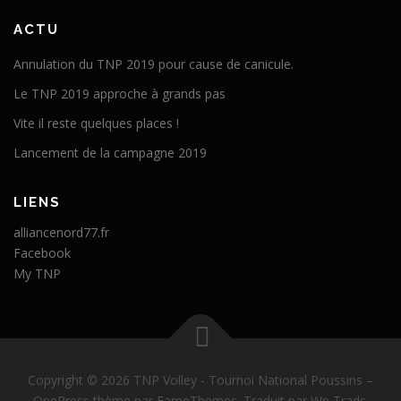
ACTU
Annulation du TNP 2019 pour cause de canicule.
Le TNP 2019 approche à grands pas
Vite il reste quelques places !
Lancement de la campagne 2019
LIENS
alliancenord77.fr
Facebook
My TNP
Copyright © 2026 TNP Volley - Tournoi National Poussins
–
OnePress
thème par FameThemes. Traduit par Wp Trads.