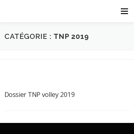
Aller
au
Menu
contenu
ACCUEIL
A PROPOS
EDITION 2019
CATÉGORIE :
TNP 2019
INSCRIPTION
ACTU
CONTACT
Dossier TNP volley 2019