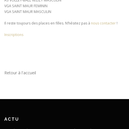
AS VOLLEY-BALL VELIZY MASCULIN
VGA SAINT MAUR FEMININ
VGA SAINT MAUR MASCULIN
Il reste toujours des places en filles. N’hésitez pas à
nous contacter
!
Inscriptions
Retour à l'accueil
ACTU