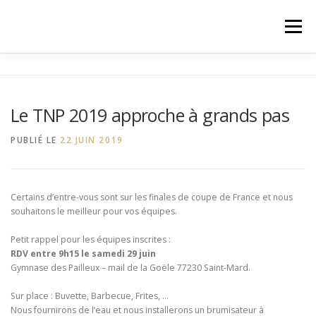
Aller
au
Menu
contenu
ACCUEIL
A PROPOS
EDITION 2019
Le TNP 2019 approche à grands pas
INSCRIPTION
ACTU
CONTACT
PUBLIÉ LE
22 JUIN 2019
Certains d’entre-vous sont sur les finales de coupe de France et nous
souhaitons le meilleur pour vos équipes.
Petit rappel pour les équipes inscrites :
RDV entre 9h15 le samedi 29 juin
Gymnase des Pailleux – mail de la Goële 77230 Saint-Mard.
Sur place : Buvette, Barbecue, Frites, …
Nous fournirons de l’eau et nous installerons un brumisateur à