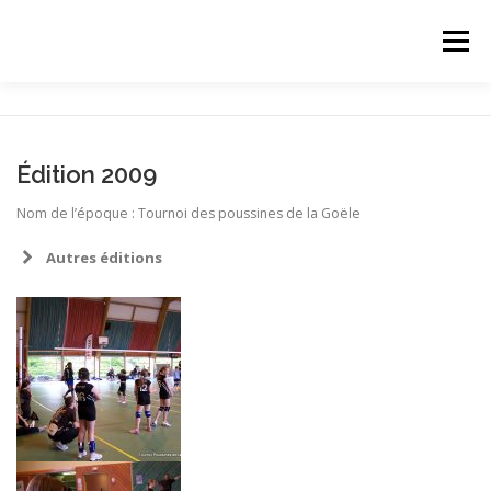
Aller
au
Menu
contenu
ACCUEIL
A PROPOS
EDITION 2019
Édition 2009
INSCRIPTION
ACTU
CONTACT
Nom de l’époque : Tournoi des poussines de la Goële
Autres éditions
Édition 2018
Édition 2017
Édition 2016
Édition 2015
Édition 2014
Édition 2013
Édition 2012