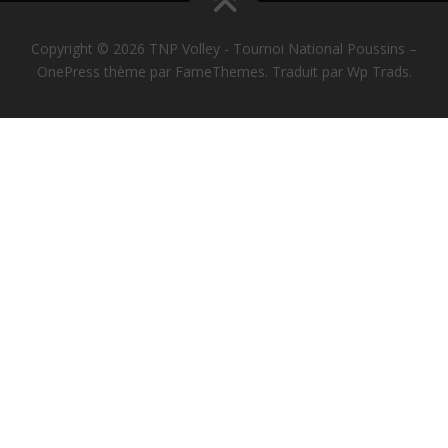
Copyright © 2026 TNP Volley - Tournoi National Poussins
–
OnePress
thème par FameThemes. Traduit par Wp Trads.