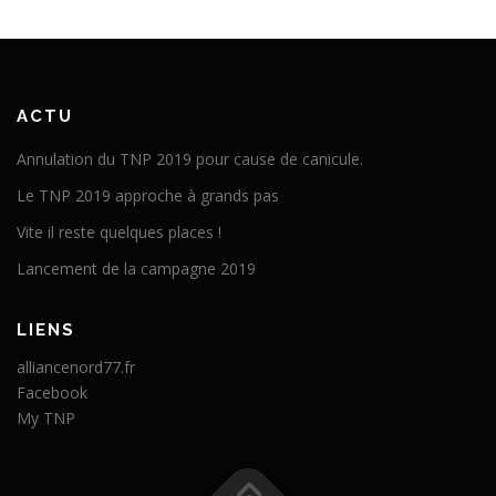
ACTU
Annulation du TNP 2019 pour cause de canicule.
Le TNP 2019 approche à grands pas
Vite il reste quelques places !
Lancement de la campagne 2019
LIENS
alliancenord77.fr
Facebook
My TNP