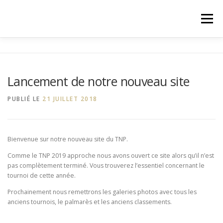
Aller
au
Menu
contenu
ACCUEIL
A PROPOS
EDITION 2019
Lancement de notre nouveau site
INSCRIPTION
ACTU
CONTACT
PUBLIÉ LE
21 JUILLET 2018
Bienvenue sur notre nouveau site du TNP.
Comme le TNP 2019 approche nous avons ouvert ce site alors qu’il n’est
pas complètement terminé. Vous trouverez l’essentiel concernant le
tournoi de cette année.
Prochainement nous remettrons les galeries photos avec tous les
anciens tournois, le palmarès et les anciens classements.