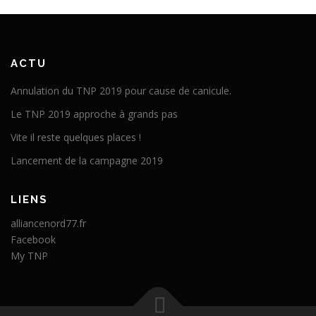
ACTU
Annulation du TNP 2019 pour cause de canicule.
Le TNP 2019 approche à grands pas
Vite il reste quelques places !
Lancement de la campagne 2019
LIENS
alliancenord77.fr
Facebook
My TNP