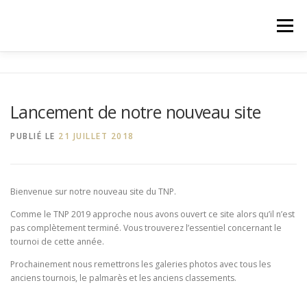
Aller
au
Menu
contenu
ACCUEIL
A PROPOS
EDITION 2019
Lancement de notre nouveau site
INSCRIPTION
ACTU
CONTACT
PUBLIÉ LE
21 JUILLET 2018
Bienvenue sur notre nouveau site du TNP.
Comme le TNP 2019 approche nous avons ouvert ce site alors qu’il n’est
pas complètement terminé. Vous trouverez l’essentiel concernant le
tournoi de cette année.
Prochainement nous remettrons les galeries photos avec tous les
anciens tournois, le palmarès et les anciens classements.